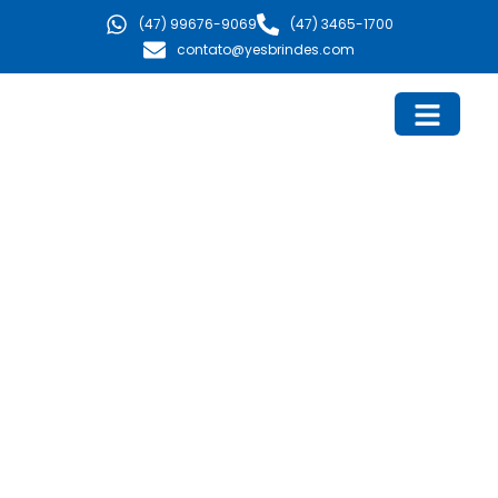
Ir
(47) 99676-9069
(47) 3465-1700
para
contato@yesbrindes.com
o
conteúdo