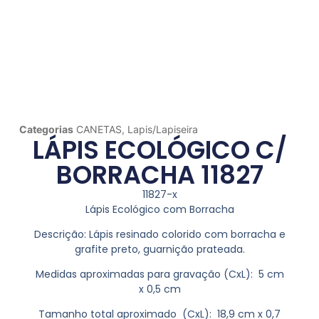
Categorias
CANETAS
,
Lapis/Lapiseira
LÁPIS ECOLÓGICO C/
BORRACHA 11827
11827-x
Lápis Ecológico com Borracha
Descrição:
Lápis resinado colorido com borracha e
grafite preto, guarnição prateada.
Medidas aproximadas para gravação
(CxL): 5 cm
x 0,5 cm
Tamanho total aproximado
(CxL): 18,9 cm x 0,7