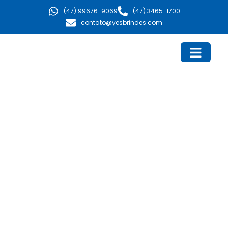
Ir
(47) 99676-9069
(47) 3465-1700
para
contato@yesbrindes.com
o
conteúdo