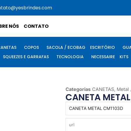
ntato@yesbrindes.com
BRE NÓS
CONTATO
CANETAS
COPOS
SACOLA / ECOBAG
ESCRITÓRIO
GUA
SQUEEZES E GARRAFAS
TECNOLOGIA
NECESSAIRE
KITS
Categorias
CANETAS
,
Metal 
CANETA METAL
produto
url