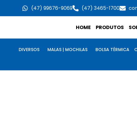
Ir
(47) 99676-9069
(47) 3465-1700
co
para
o
HOME
PRODUTOS
SO
conteúdo
DIVERSOS
MALAS | MOCHILAS
BOLSA TÉRMICA