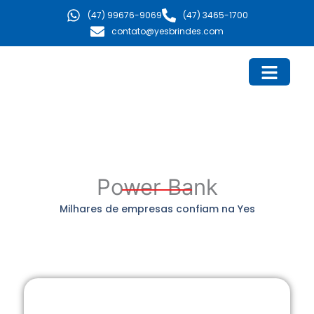
Ir
(47) 99676-9069
(47) 3465-1700
para
contato@yesbrindes.com
o
conteúdo
Power Bank
Milhares de empresas confiam na Yes