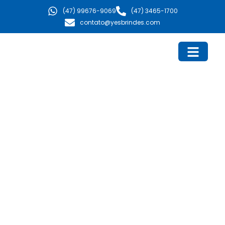
Ir
(47) 99676-9069
(47) 3465-1700
para
contato@yesbrindes.com
o
conteúdo