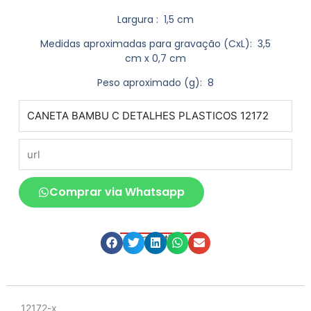
Largura
: 1,5 cm
Medidas aproximadas para gravação
(CxL): 3,5
cm x 0,7 cm
Peso aproximado
(g): 8
produto
url
Comprar via Whatsapp
Compartilhe
Descrição
12172-x