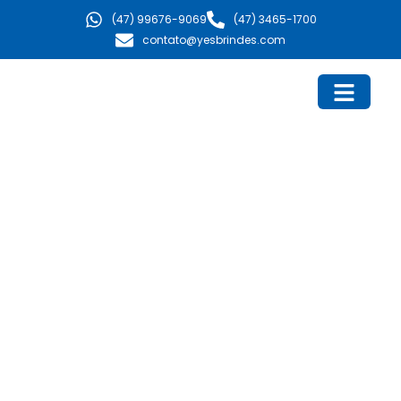
Ir
(47) 99676-9069
(47) 3465-1700
para
contato@yesbrindes.com
o
conteúdo