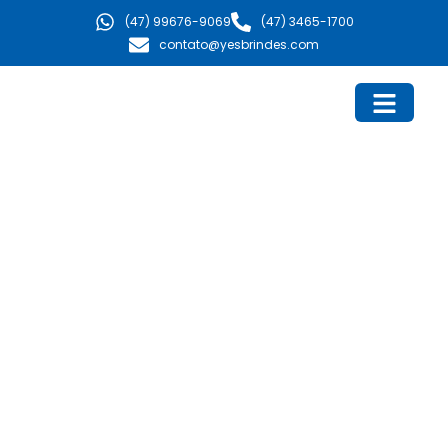
Ir
(47) 99676-9069
(47) 3465-1700
para
contato@yesbrindes.com
o
conteúdo