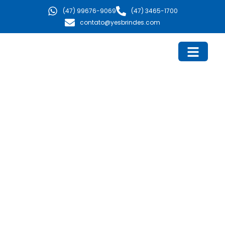
Ir
(47) 99676-9069
(47) 3465-1700
para
contato@yesbrindes.com
o
conteúdo