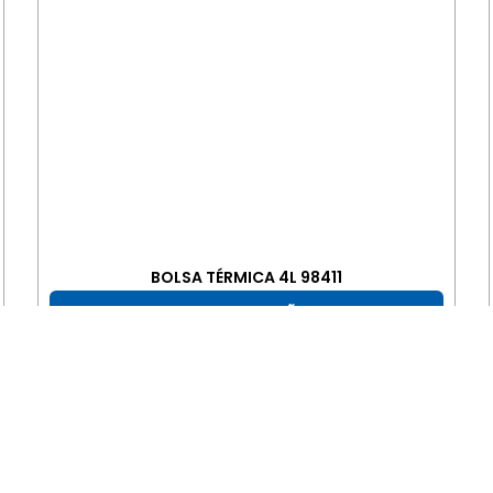
BOLSA TÉRMICA 4L 98411
+ INFORMAÇÕES
Depoimentos reais de nossos clientes