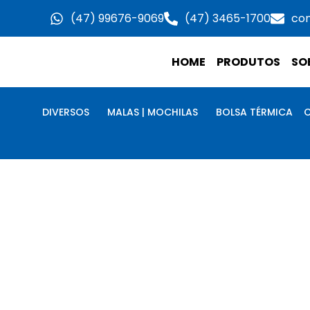
Ir
(47) 99676-9069
(47) 3465-1700
co
para
o
HOME
PRODUTOS
SO
conteúdo
DIVERSOS
MALAS | MOCHILAS
BOLSA TÉRMICA