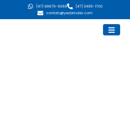
Ir
(47) 99676-9069
(47) 3465-1700
para
contato@yesbrindes.com
o
conteúdo