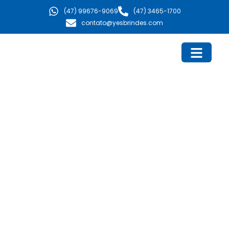
Ir
(47) 99676-9069
(47) 3465-1700
para
contato@yesbrindes.com
o
conteúdo