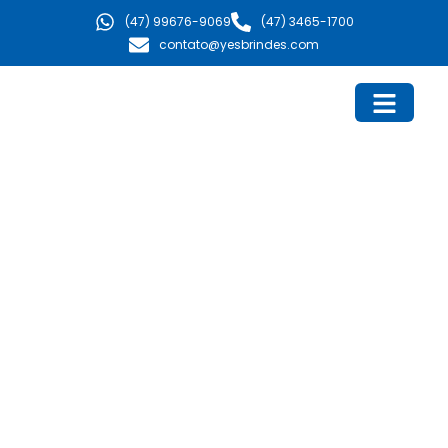
Ir
(47) 99676-9069
(47) 3465-1700
para
contato@yesbrindes.com
o
conteúdo