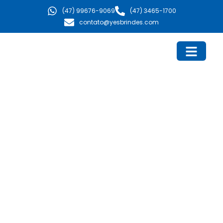
Ir
(47) 99676-9069
(47) 3465-1700
para
contato@yesbrindes.com
o
conteúdo