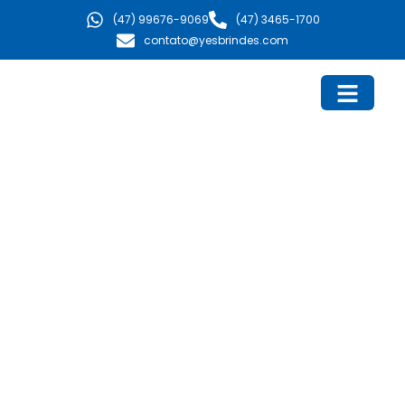
Ir
(47) 99676-9069
(47) 3465-1700
para
contato@yesbrindes.com
o
conteúdo