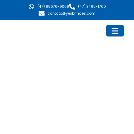
Ir
(47) 99676-9069
(47) 3465-1700
para
contato@yesbrindes.com
o
conteúdo