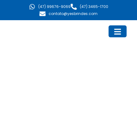
Ir
(47) 99676-9069
(47) 3465-1700
para
contato@yesbrindes.com
o
conteúdo