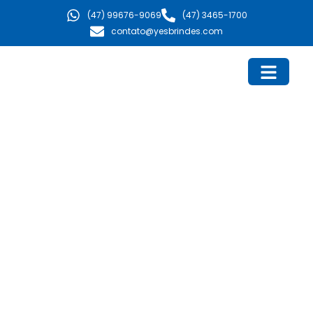
Ir
(47) 99676-9069
(47) 3465-1700
para
contato@yesbrindes.com
o
conteúdo