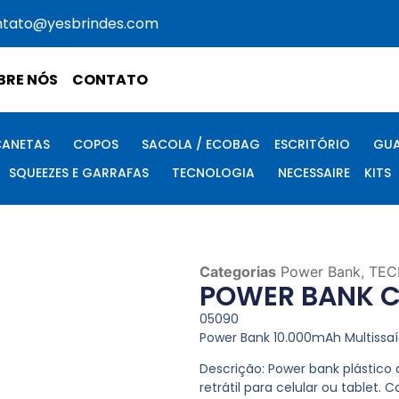
ntato@yesbrindes.com
BRE NÓS
CONTATO
CANETAS
COPOS
SACOLA / ECOBAG
ESCRITÓRIO
GUA
SQUEEZES E GARRAFAS
TECNOLOGIA
NECESSAIRE
KITS
Categorias
Power Bank
,
TEC
POWER BANK C
05090
Power Bank 10.000mAh Multissaí
Descrição:
Power bank plástico
retrátil para celular ou tablet.