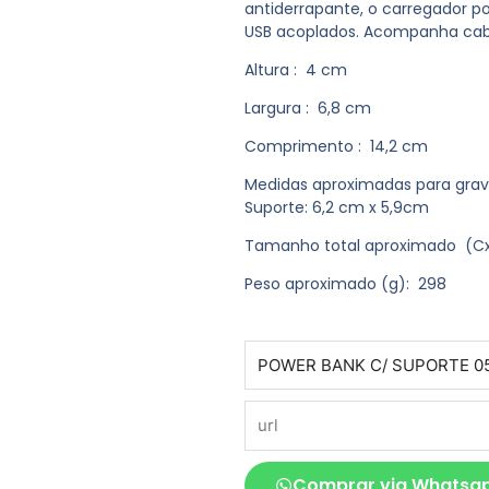
antiderrapante, o carregador pos
USB acoplados. Acompanha cabo
Altura
: 4 cm
Largura
: 6,8 cm
Comprimento
: 14,2 cm
Medidas aproximadas para gra
Suporte: 6,2 cm x 5,9cm
Tamanho total aproximado
(Cx
Peso aproximado
(g): 298
produto
url
Comprar via Whatsa