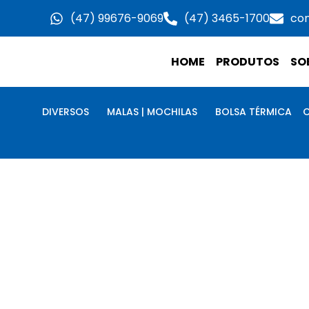
Ir
(47) 99676-9069
(47) 3465-1700
co
para
o
HOME
PRODUTOS
SO
conteúdo
DIVERSOS
MALAS | MOCHILAS
BOLSA TÉRMICA