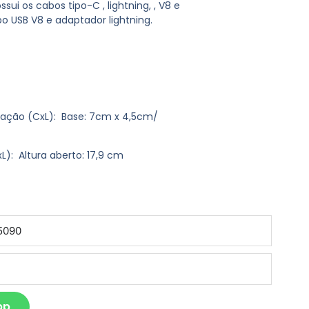
sui os cabos tipo-C , lightning, , V8 e
 USB V8 e adaptador lightning.
vação
(CxL): Base: 7cm x 4,5cm/
L): Altura aberto: 17,9 cm
pp