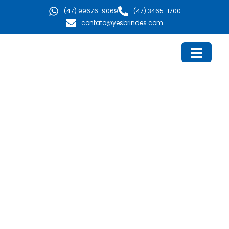
Ir
(47) 99676-9069
(47) 3465-1700
para
contato@yesbrindes.com
o
conteúdo