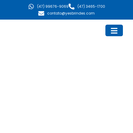
Ir
(47) 99676-9069
(47) 3465-1700
para
contato@yesbrindes.com
o
conteúdo