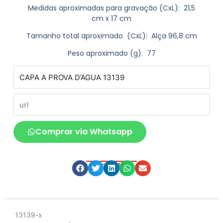
Medidas aproximadas para gravação
(CxL): 21,5
cm x 17 cm
Tamanho total aproximado
(CxL): Alça 96,8 cm
Peso aproximado
(g): 77
produto
url
Comprar via Whatsapp
Compartilhe
Descrição
13139-x