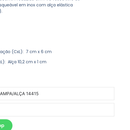
squeável em inox com alça elástica
).
vação
(CxL): 7 cm x 6 cm
L): Alça 10,2 cm x 1 cm
pp