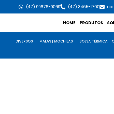
Ir
(47) 99676-9069
(47) 3465-1700
co
para
o
HOME
PRODUTOS
SO
conteúdo
DIVERSOS
MALAS | MOCHILAS
BOLSA TÉRMICA