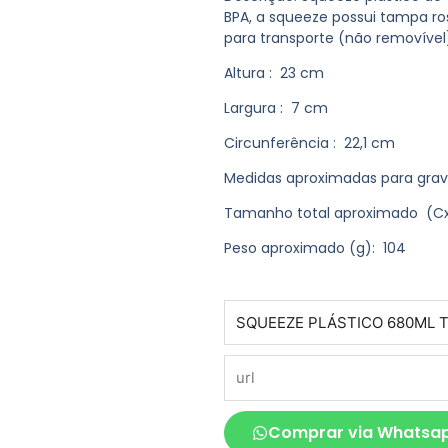
BPA, a squeeze possui tampa ro
para transporte (não removível
Altura
: 23 cm
Largura
: 7 cm
Circunferência
: 22,1 cm
Medidas aproximadas para gra
Tamanho total aproximado
(Cx
Peso aproximado
(g): 104
produto
url
Comprar via Whatsa