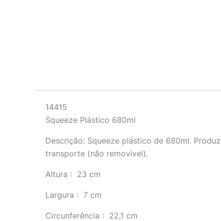
Descrição
14415
Squeeze Plástico 680ml
Descrição:
Squeeze plástico de 680ml. Produz
transporte (não removível).
Altura
: 23 cm
Largura
: 7 cm
Circunferência
: 22,1 cm