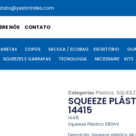
ntato@yesbrindes.com
BRE NÓS
CONTATO
CANETAS
COPOS
SACOLA / ECOBAG
ESCRITÓRIO
GUA
SQUEEZES E GARRAFAS
TECNOLOGIA
NECESSAIRE
KITS
Categorias
Plastica
,
SQUEEZ
SQUEEZE PLÁS
14415
14415
Squeeze Plástico 680ml
Descrição:
Squeeze plástico de 