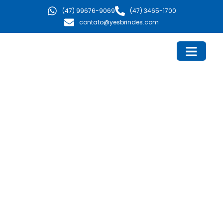
Ir
(47) 99676-9069
(47) 3465-1700
para
contato@yesbrindes.com
o
conteúdo