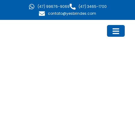
Ir
(47) 99676-9069
(47) 3465-1700
para
contato@yesbrindes.com
o
conteúdo