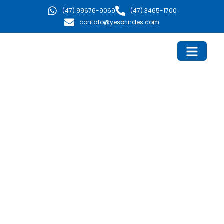
Ir
(47) 99676-9069
(47) 3465-1700
para
contato@yesbrindes.com
o
conteúdo