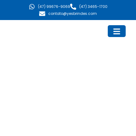
Ir
(47) 99676-9069
(47) 3465-1700
para
contato@yesbrindes.com
o
conteúdo