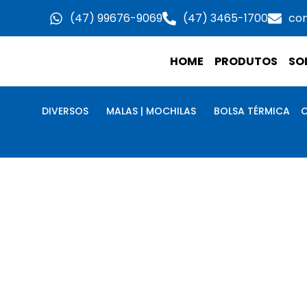
Ir
(47) 99676-9069
(47) 3465-1700
co
para
o
HOME
PRODUTOS
SO
conteúdo
DIVERSOS
MALAS | MOCHILAS
BOLSA TÉRMICA