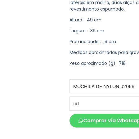
laterais em malha, duas alças
revestimento espumado.
Altura
: 49 cm
Largura
: 39 cm
Profundidade
: 19 cm
Medidas aproximadas para gra
Peso aproximado
(g): 718
produto
url
Comprar via Whatsa