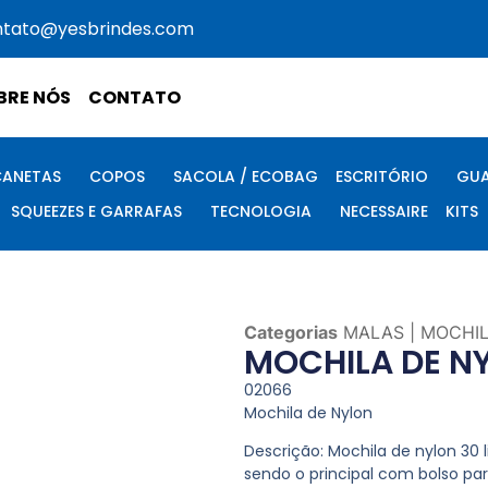
ntato@yesbrindes.com
BRE NÓS
CONTATO
CANETAS
COPOS
SACOLA / ECOBAG
ESCRITÓRIO
GUA
SQUEEZES E GARRAFAS
TECNOLOGIA
NECESSAIRE
KITS
Categorias
MALAS | MOCHI
MOCHILA DE N
02066
Mochila de Nylon
Descrição:
Mochila de nylon 30
sendo o principal com bolso par