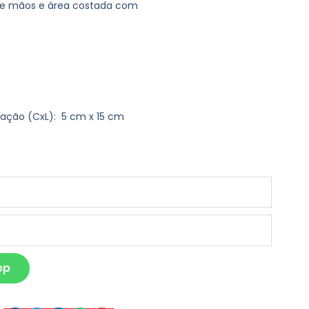
 de mãos e área costada com
vação
(CxL): 5 cm x 15 cm
pp