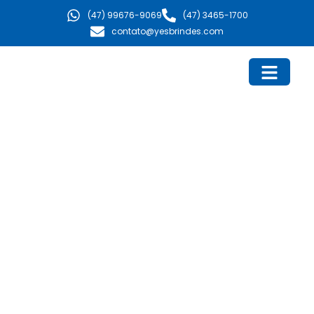
Ir
(47) 99676-9069
(47) 3465-1700
para
contato@yesbrindes.com
o
conteúdo