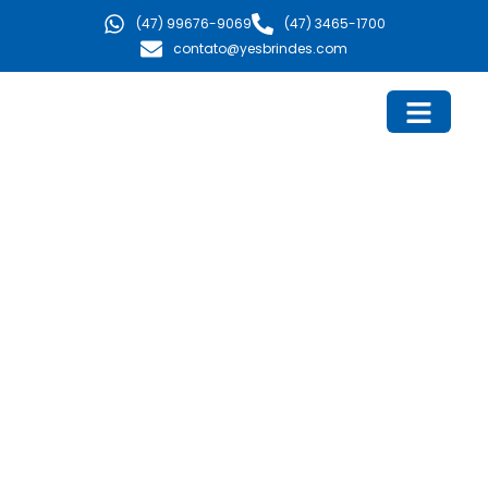
Ir
(47) 99676-9069
(47) 3465-1700
para
contato@yesbrindes.com
o
conteúdo