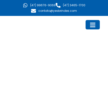
Ir
(47) 99676-9069
(47) 3465-1700
para
contato@yesbrindes.com
o
conteúdo