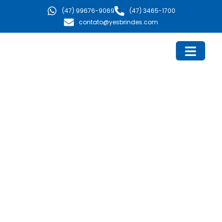
Ir
(47) 99676-9069
(47) 3465-1700
para
contato@yesbrindes.com
o
conteúdo