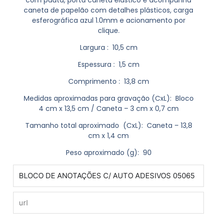
com pauta, porta caneta elástico e acompanha
caneta de papelão com detalhes plásticos, carga
esferográfica azul 1.0mm e acionamento por
clique.
Largura
: 10,5 cm
Espessura
: 1,5 cm
Comprimento
: 13,8 cm
Medidas aproximadas para gravação
(CxL): Bloco
4 cm x 13,5 cm / Caneta – 3 cm x 0,7 cm
Tamanho total aproximado
(CxL): Caneta – 13,8
cm x 1,4 cm
Peso aproximado
(g): 90
produto
url