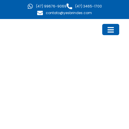
Ir
(47) 99676-9069
(47) 3465-1700
para
contato@yesbrindes.com
o
conteúdo