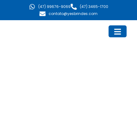
Ir
(47) 99676-9069
(47) 3465-1700
para
contato@yesbrindes.com
o
conteúdo