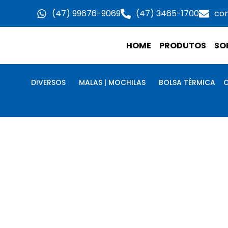
Ir
(47) 99676-9069
(47) 3465-1700
co
para
o
HOME
PRODUTOS
SO
conteúdo
DIVERSOS
MALAS | MOCHILAS
BOLSA TÉRMICA