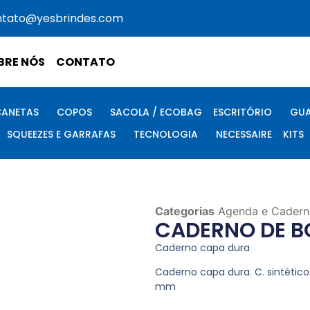
ntato@yesbrindes.com
BRE NÓS
CONTATO
CANETAS
COPOS
SACOLA / ECOBAG
ESCRITÓRIO
GUA
SQUEEZES E GARRAFAS
TECNOLOGIA
NECESSAIRE
KITS
Categorias
Agenda e Cadern
CADERNO DE B
Caderno capa dura
Caderno capa dura. C. sintétic
mm