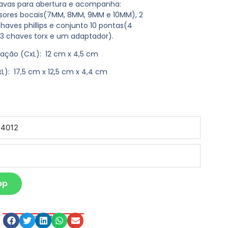
travas para abertura e acompanha:
nsores bocais(7MM, 8MM, 9MM e 10MM), 2
haves phillips e conjunto 10 pontas(4
, 3 chaves torx e um adaptador).
vação
(CxL): 12 cm x 4,5 cm
L): 17,5 cm x 12,5 cm x 4,4 cm
pp
Compartilhe