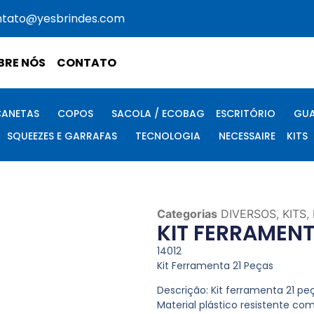
ntato@yesbrindes.com
BRE NÓS
CONTATO
CANETAS
COPOS
SACOLA / ECOBAG
ESCRITÓRIO
GUA
SQUEEZES E GARRAFAS
TECNOLOGIA
NECESSAIRE
KITS
Categorias
DIVERSOS
,
KITS
,
KIT FERRAMENT
14012
Kit Ferramenta 21 Peças
Descrição:
Kit ferramenta 21 pe
Material plástico resistente c