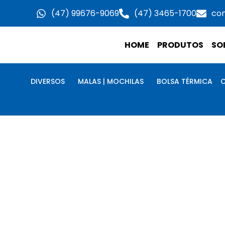
Ir
(47) 99676-9069
(47) 3465-1700
co
para
o
HOME
PRODUTOS
SO
conteúdo
DIVERSOS
MALAS | MOCHILAS
BOLSA TÉRMICA