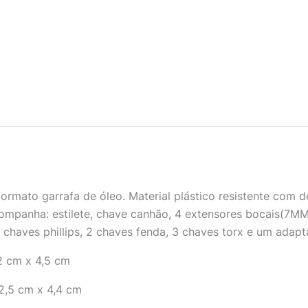
formato garrafa de óleo. Material plástico resistente com
acompanha: estilete, chave canhão, 4 extensores bocais(7
4 chaves phillips, 2 chaves fenda, 3 chaves torx e um adapt
2 cm x 4,5 cm
2,5 cm x 4,4 cm