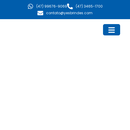
Ir
(47) 99676-9069
(47) 3465-1700
para
contato@yesbrindes.com
o
conteúdo