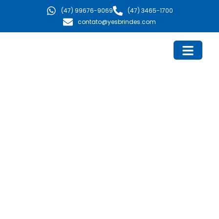
Ir
(47) 99676-9069
(47) 3465-1700
para
contato@yesbrindes.com
o
conteúdo