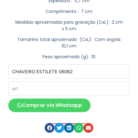
Espessura
: 0,7 cm
Comprimento
: 7 cm
Medidas aproximadas para gravação
(CxL): 2 cm
x 5 cm
Tamanho total aproximado
(CxL): Com argola:
10,1 cm
Peso aproximado
(g): 10
produto
url
Comprar via Whatsapp
Compartilhe