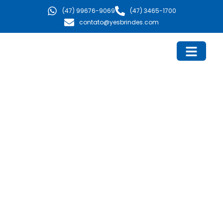
Ir
(47) 99676-9069
(47) 3465-1700
para
contato@yesbrindes.com
o
conteúdo