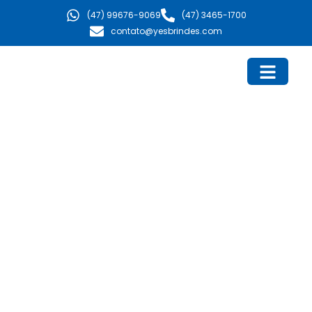
Ir
(47) 99676-9069
(47) 3465-1700
para
contato@yesbrindes.com
o
conteúdo