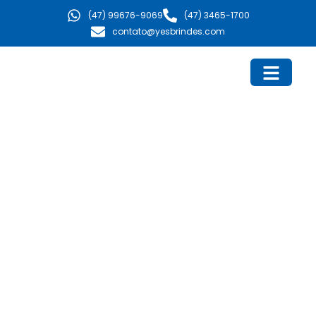
Ir
(47) 99676-9069
(47) 3465-1700
para
contato@yesbrindes.com
o
conteúdo