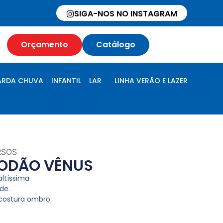
SIGA-NOS NO INSTAGRAM
Orçamento
Catálogo
RDA CHUVA
INFANTIL
LAR
LINHA VERÃO E LAZER
RSOS
GODÃO VÊNUS
altíssima
de.
costura ombro