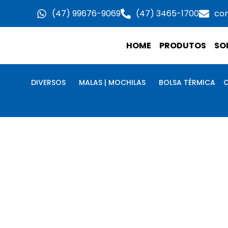
Ir
(47) 99676-9069
(47) 3465-1700
co
para
o
HOME
PRODUTOS
SO
conteúdo
DIVERSOS
MALAS | MOCHILAS
BOLSA TÉRMICA