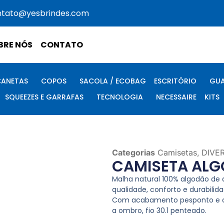
ntato@yesbrindes.com
BRE NÓS
CONTATO
CANETAS
COPOS
SACOLA / ECOBAG
ESCRITÓRIO
GUA
SQUEEZES E GARRAFAS
TECNOLOGIA
NECESSAIRE
KITS
Categorias
Camisetas
,
DIVE
CAMISETA AL
Malha natural 100% algodão de 
qualidade, conforto e durabilida
Com acabamento pesponto e 
a ombro, fio 30.1 penteado.