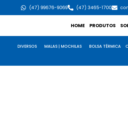
Ir
(47) 99676-9069
(47) 3465-1700
co
para
o
HOME
PRODUTOS
SO
conteúdo
DIVERSOS
MALAS | MOCHILAS
BOLSA TÉRMICA