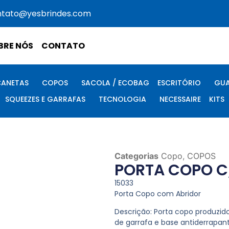
ntato@yesbrindes.com
BRE NÓS
CONTATO
CANETAS
COPOS
SACOLA / ECOBAG
ESCRITÓRIO
GUA
SQUEEZES E GARRAFAS
TECNOLOGIA
NECESSAIRE
KITS
Categorias
Copo
,
COPOS
PORTA COPO C
15033
Porta Copo com Abridor
Descrição:
Porta copo produzido
de garrafa e base antiderrapant