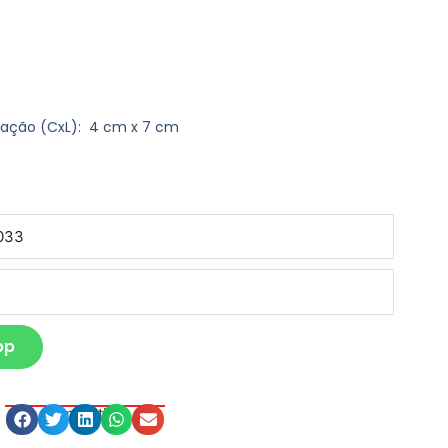
vação
(CxL): 4 cm x 7 cm
pp
Compartilhe