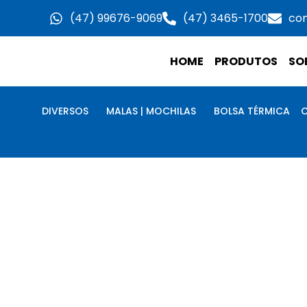
Ir
(47) 99676-9069
(47) 3465-1700
co
para
o
HOME
PRODUTOS
SO
conteúdo
DIVERSOS
MALAS | MOCHILAS
BOLSA TÉRMICA