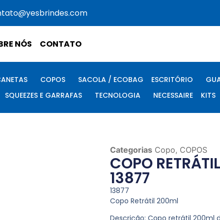
ntato@yesbrindes.com
BRE NÓS
CONTATO
CANETAS
COPOS
SACOLA / ECOBAG
ESCRITÓRIO
GUA
SQUEEZES E GARRAFAS
TECNOLOGIA
NECESSAIRE
KITS
Categorias
Copo
,
COPOS
COPO RETRÁTI
13877
13877
Copo Retrátil 200ml
Descrição:
Copo retrátil 200ml