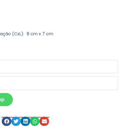
vação
(CxL): 8 cm x 7 cm
pp
Compartilhe