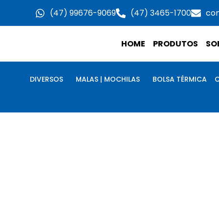
Ir
(47) 99676-9069
(47) 3465-1700
co
para
o
HOME
PRODUTOS
SO
conteúdo
DIVERSOS
MALAS | MOCHILAS
BOLSA TÉRMICA