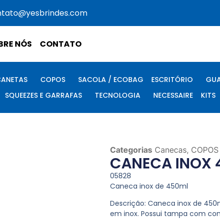
ntato@yesbrindes.com
BRE NÓS
CONTATO
CANETAS
COPOS
SACOLA / ECOBAG
ESCRITÓRIO
GUA
SQUEEZES E GARRAFAS
TECNOLOGIA
NECESSAIRE
KITS
Categorias
Canecas
,
COPOS
CANECA INOX 
05828
Caneca inox de 450ml
Descrição:
Caneca inox de 450ml
em inox. Possui tampa com co