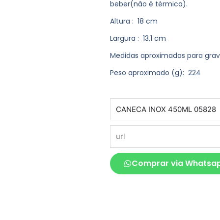
beber(não é térmica).
Altura
: 18 cm
Largura
: 13,1 cm
Medidas aproximadas para gra
Peso aproximado
(g): 224
produto
url
Comprar via Whatsa