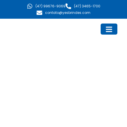
Ir
(47) 99676-9069
(47) 3465-1700
para
contato@yesbrindes.com
o
conteúdo