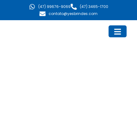
Ir
(47) 99676-9069
(47) 3465-1700
para
contato@yesbrindes.com
o
conteúdo