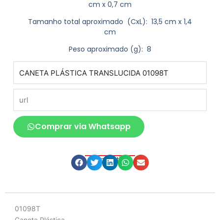
cm x 0,7 cm
Tamanho total aproximado
(CxL): 13,5 cm x 1,4
cm
Peso aproximado
(g): 8
produto
url
Comprar via Whatsapp
Compartilhe
Descrição
01098T
Caneta Plástica