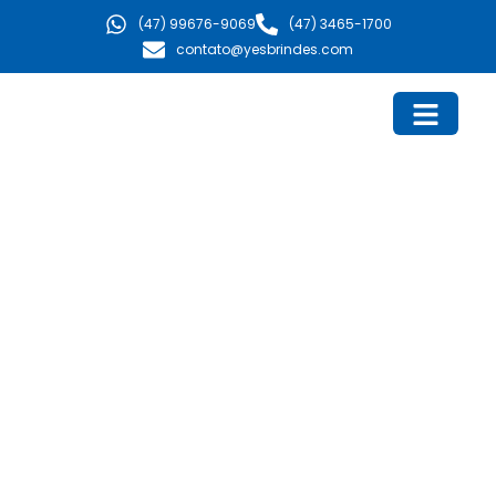
Ir
(47) 99676-9069
(47) 3465-1700
para
contato@yesbrindes.com
o
conteúdo