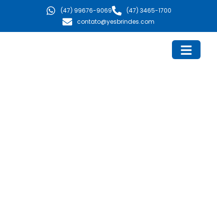
Ir
(47) 99676-9069
(47) 3465-1700
para
contato@yesbrindes.com
o
conteúdo