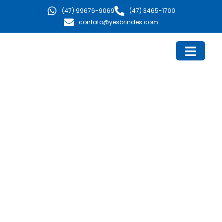
Ir
(47) 99676-9069
(47) 3465-1700
para
contato@yesbrindes.com
o
conteúdo