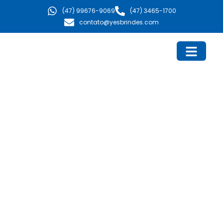
Ir
(47) 99676-9069
(47) 3465-1700
para
contato@yesbrindes.com
o
conteúdo