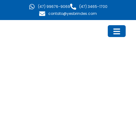
Ir
(47) 99676-9069
(47) 3465-1700
para
contato@yesbrindes.com
o
conteúdo